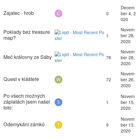
Decem
Zajatec - hrob
0
ber 4, 2
020
Novem
Poklady bez treasure
1
ber 28,
map?
2020
Novem
Meč královny ze Sáby
78
ber 28,
2020
Novem
Quest v klášteře
72
ber 26,
2020
Po všech možných
Novem
záplatách jsem našel
1
ber 15,
toto:
2020
Novem
Odemykání zámků
9
ber 13,
2020