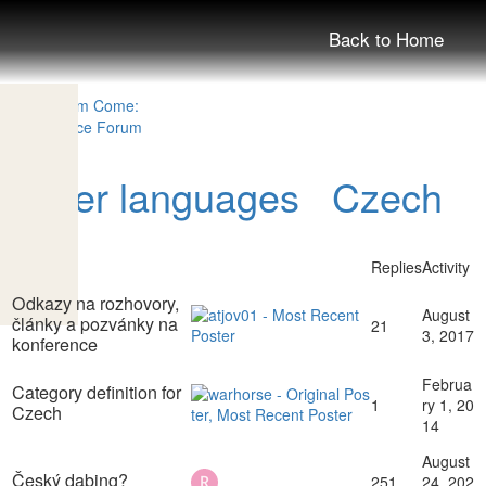
Back to Home
Other languages
Czech
Topic
Replies
Activity
Odkazy na rozhovory,
August
články a pozvánky na
21
3, 2017
konference
Februa
Category definition for
1
ry 1, 20
Czech
14
August
Český dabing?
251
24, 202