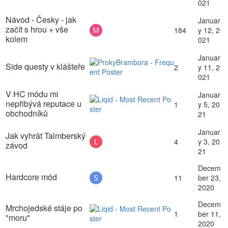
021
Návod - Česky - jak
Januar
začít s hrou + vše
184
y 12, 2
kolem
021
Januar
Side questy v klášteře
2
y 11, 2
021
V HC módu mi
Januar
nepřibývá reputace u
1
y 5, 20
obchodníků
21
Januar
Jak vyhrát Talmberský
4
y 3, 20
závod
21
Decem
Hardcore mód
11
ber 23,
2020
Decem
Mrchojedské stáje po
1
ber 11,
"moru"
2020