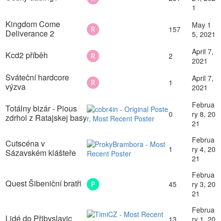
1
Kingdom Come
May 1
157
Deliverance 2
5, 2021
April 7,
Kcd2 příběh
2
2021
Sváteční hardcore
April 7,
1
výzva
2021
Februa
Totálny bizár - Pious
0
ry 8, 20
zdrhol z Ratajskej basy
21
Februa
Cutscéna v
1
ry 4, 20
Sázavském klášteře
21
Februa
Quest Šibeniční bratři
45
ry 3, 20
21
Februa
Lidé do Přibyslavic
13
ry 1, 20