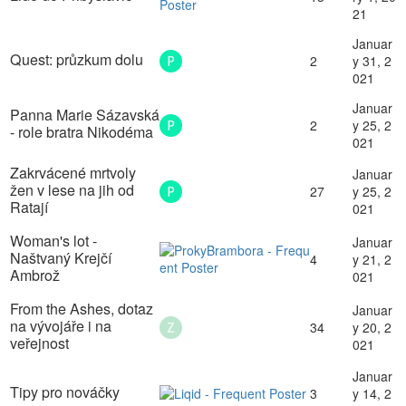
21
Januar
Quest: průzkum dolu
2
y 31, 2
021
Januar
Panna Marie Sázavská
2
y 25, 2
- role bratra Nikodéma
021
Zakrvácené mrtvoly
Januar
žen v lese na jih od
27
y 25, 2
Ratají
021
Woman's lot -
Januar
Naštvaný Krejčí
4
y 21, 2
Ambrož
021
From the Ashes, dotaz
Januar
na vývojáře i na
34
y 20, 2
veřejnost
021
Januar
Tipy pro nováčky
3
y 14, 2