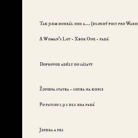
Tak jsem dohrál hru a.... (dlouhý post pro Warh
A Woman’s Lot - Xbox One - padá
Doprovod adély do sázavy
Žofiina svatba - chyba na konci
Po patchi 1.9 s dlc hra padá
Jindra a pes