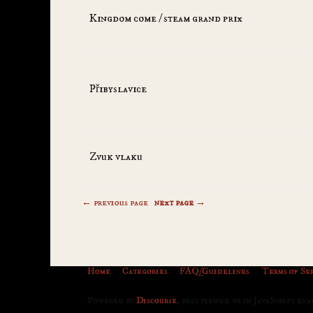
Kingdom come / steam grand prix
Přibyslavice
Zvuk vlaku
← previous page
next page →
Home
Categories
FAQ/Guidelines
Terms of Se
Powered by
Discourse
, best viewed with JavaScript en