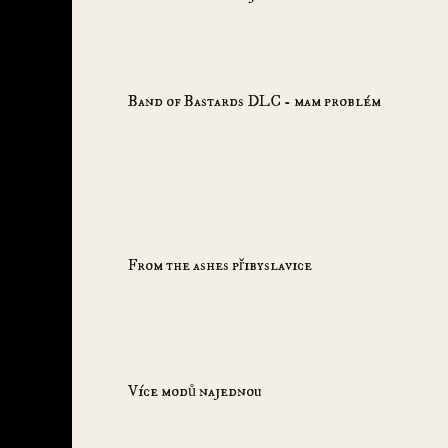
Band of Bastards DLC - mam problém
From the ashes přibyslavice
Více modů najednou