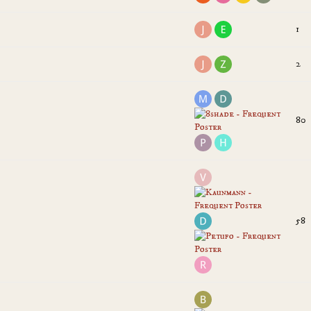
1
2
80
58