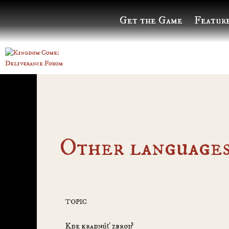
Get the Game
Featur
Other language
TOPIC
Kde kradnúť zbroj?