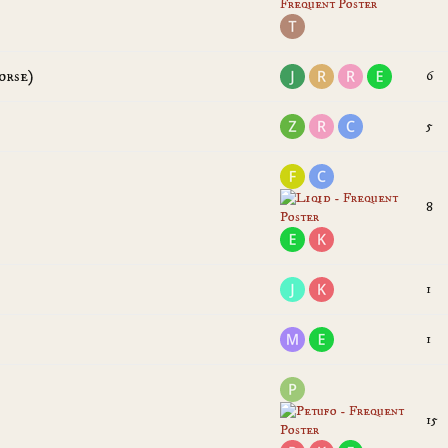
orse)
6
5
8
1
1
15