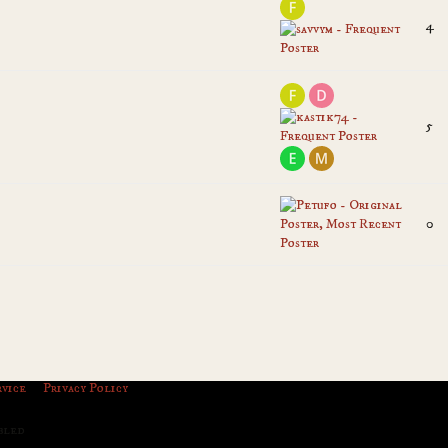
4
5
0
rvice
Privacy Policy
abled